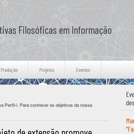
tivas Filosóficas em Informação
Produção
Projetos
Eventos
Eve
de
a Perfil-i. Para conhecer os objetivos da nossa
Mar
"Fa
ojeto de extensão promove