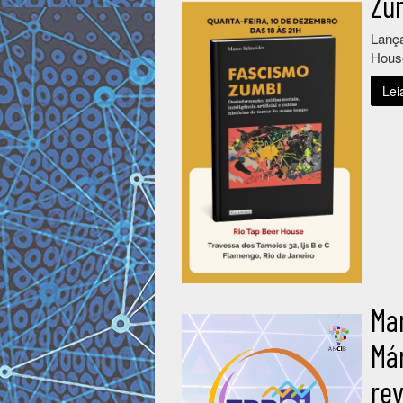
Zum
Lança
Hou
Lei
Ma
Már
rev