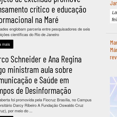
Jan
nsamento crítico e educação
La
formacional na Maré
fe
dades englobam parceria entre pesquisadores de seis
tuições científicas do Rio de Janeiro
Mar
a mais
Már
rev
rco Schneider e Ana Regina
go ministram aula sobre
municação e Saúde em
mpos de Desinformação
aberta foi promovida pela Fiocruz Brasília, no Campus
rsitário Darcy Ribeiro A Fundação Oswaldo Cruz
ruz), por meio do ...