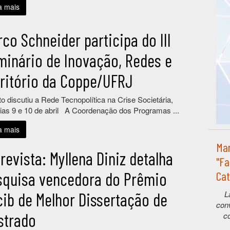
a mais
co Schneider participa do III
minário de Inovação, Redes e
rritório da Coppe/UFRJ
o discutiu a Rede Tecnopolítica na Crise Societária,
ias 9 e 10 de abril A Coordenação dos Programas ...
a mais
Mar
revista: Myllena Diniz detalha
"Fa
squisa vencedora do Prêmio
Cat
L
cib de Melhor Dissertação de
con
strado
c