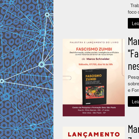
Traba
foco 
Lei
Mar
"F
nes
Pesqu
sobre
e Fo
Lei
Ma