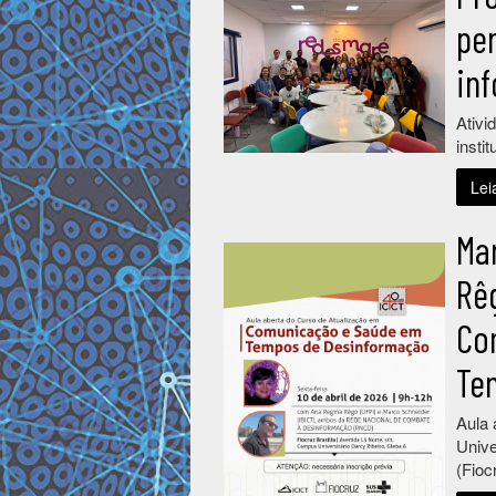
pe
in
Ativi
insti
Lei
Ma
Rê
Co
Te
Aula 
Unive
(Fioc