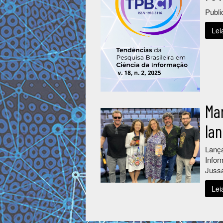
Publi
Lei
Ma
la
Lança
Infor
Juss
Lei