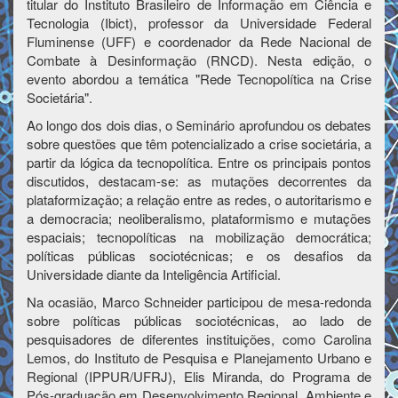
titular do Instituto Brasileiro de Informação em Ciência e
Tecnologia (Ibict), professor da Universidade Federal
Fluminense (UFF) e coordenador da Rede Nacional de
Combate à Desinformação (RNCD). Nesta edição, o
evento abordou a temática "Rede Tecnopolítica na Crise
Societária".
Ao longo dos dois dias, o Seminário aprofundou os debates
sobre questões que têm potencializado a crise societária, a
partir da lógica da tecnopolítica. Entre os principais pontos
discutidos, destacam-se: as mutações decorrentes da
plataformização; a relação entre as redes, o autoritarismo e
a democracia; neoliberalismo, plataformismo e mutações
espaciais; tecnopolíticas na mobilização democrática;
políticas públicas sociotécnicas; e os desafios da
Universidade diante da Inteligência Artificial.
Na ocasião, Marco Schneider participou de mesa-redonda
sobre políticas públicas sociotécnicas, ao lado de
pesquisadores de diferentes instituições, como Carolina
Lemos, do Instituto de Pesquisa e Planejamento Urbano e
Regional (IPPUR/UFRJ), Elis Miranda, do Programa de
Pós-graduação em Desenvolvimento Regional, Ambiente e